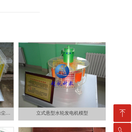
ꁸ
除尘器
立式悬型水轮发电机模型
ꂅ
回到顶部