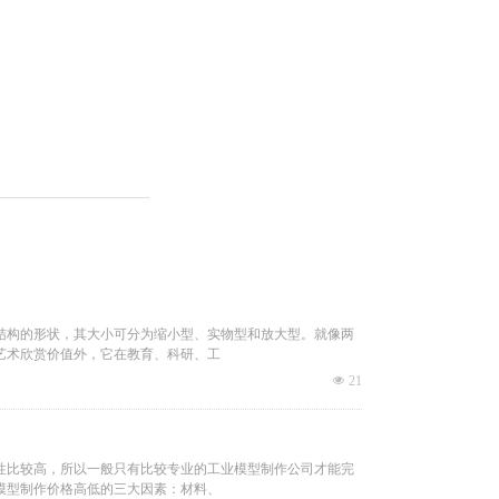
备、实验设备、各类满足特殊要求的非标准产品的设计，定
设备模型，化工装置、化工机器与设备模型，石油工程、油
水利工程、水电站模型等（详情请见产品目录）。公司以技
心，发挥人才优势，为用户提供咨询、软件开发、系统集成
积极致力于政府、学校、企业等众多领域模型设备建设。
限公司以服务社会、实现模型与现代信息技术相结合，励精
，展望未来，公司将抓住机遇，加大自主产品创新，实现规
结构的形状，其大小可分为缩小型、实物型和放大型。就像两
具有国际竞争力、国际知名度的中国教学模型旗舰企业，实
艺术欣赏价值外，它在教育、科研、工
넶
21
。
性比较高，所以一般只有比较专业的工业模型制作公司才能完
模型制作价格高低的三大因素：材料、