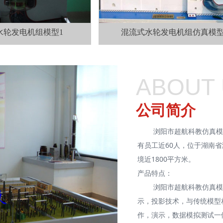
水轮发电机组模型1
混流式水轮发电机组仿真模
ABOUT
公司简介
浏阳市超航科教仿真模型有
有员工近60人，位于湖南
境近1800平方米。
产品特点：
浏阳市超航科教仿真模型
示，投影技术，与传统模型
作，演示，数据模拟测试一