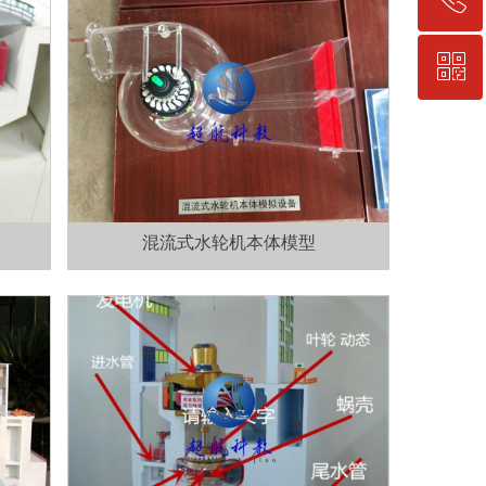
ꀥ
13874882347
微信二维码
混流式水轮机本体模型