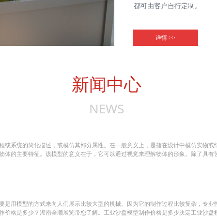
都可由客户自行定制。
主要从事：
包括仿真模型、教学实训设
详情 >>
制，销售服务
主营业务包括：
火力发电专业模型、新能源
新闻中心
气田开发、钻井设备模型，
术为先导，以自主产品为核
NEWS
及整体解决方案服务，长期
浏阳市超航科教仿真模型有
图治，改革创新，开拓进取
程或系统的简化描述，或模仿其部分属性。在一般意义上，是指在设计中模仿实物或
模经济和跨越式发展，成为
物体的主要特征。该模型的意义在于，它可以通过视觉来理解物体的形象。除了具有
现“中国教学模型第一品牌”
要是用模型的方式来向人们展示比较大型的机械。因为它的制作过程比较复杂，专业
作价格是多少？湖南全顺展览带您了解。工业沙盘模型制作价格是多少决定工业沙盘