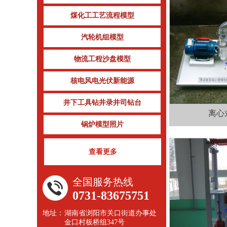
煤化工工艺流程模型
汽轮机组模型
物流工程沙盘模型
核电风电光伏新能源
井下工具钻井录井司钻台
离心
锅炉模型照片
查看更多
全国服务热线
0731-83675751
地址：
湖南省浏阳市关口街道办事处
金口村板桥组347号