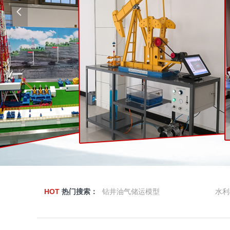
넳
HOT
热门搜索：
钻井油气储运模型
水利